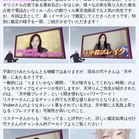
オリジナル占術である運命石占いをはじめ、様々な占術を取り入れた複合
占術で電話占いウィル・占いの館ウィル東京池袋店でも人気の先生です
が、今回は主として、易（イーチン）で鑑定してくださったそうです。特
別に鑑定の様子を一部、ご紹介させていただきます！
字面だけみたらなんとも物騒ではありますが、現在の弐十さんは「天中
殺」にあたるそうです。
一般的には「うまくいかない期間」「天が味方をしてくれない時期」のよ
うなネガティブなイメージが先行しますが、天河りんご先生が紹介された
のは、「天中殺ブレイク」という聞き慣れないパワーワード！
リスナーさんによるチャット内でも大変な盛りあがりとなりましたが、
Vtuberさんのようなタレント業をされている方は、天中殺に人気急上昇と
なる（ブレイクする）可能性が高いとのこと。
リスナーさんからも「当たってる」と評判だった、詳しい鑑定結果はぜひ
弐十さんのチャンネル内アーカイブよりご覧ください！