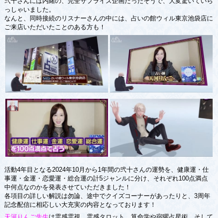
弐十さんには内緒の、完全サプライズ企画だったそうで、大変驚いていら
っしゃいました。
なんと、同時接続のリスナーさんの中には、占いの館ウィル東京池袋店に
ご来店いただいたことのある方も！
活動4年目となる2024年10月から1年間の弐十さんの運勢を、健康運・仕
事運・金運・恋愛運・総合運の計5ジャンルに分け、それぞれ100点満点
中何点なのかを発表させていただきました！
各項目の詳しい解説は勿論、途中でクイズコーナーがあったりと、3周年
記念配信に相応しい大充実の内容となっております！
天河りんご先生
は霊感霊視、霊感タロット、算命学や宿曜占星術、そして