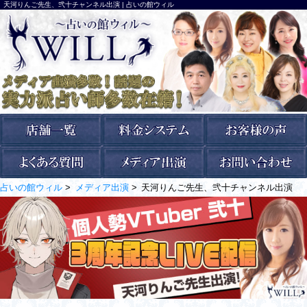
天河りんご先生、弐十チャンネル出演 | 占いの館ウィル
占いの館ウィル
メディア出演
天河りんご先生、弐十チャンネル出演