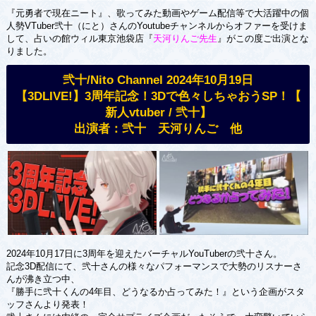
『元勇者で現在ニート』、歌ってみた動画やゲーム配信等で大活躍中の個
人勢VTuber弐十（にと）さんのYoutubeチャンネルからオファーを受けま
して、占いの館ウィル東京池袋店『
天河りんご先生
』がこの度ご出演とな
りました。
弐十/Nito Channel 2024年10月19日
【3DLIVE!】3周年記念！3Dで色々しちゃおうSP！【
新人vtuber / 弐十】
出演者：弐十 天河りんご 他
2024年10月17日に3周年を迎えたバーチャルYouTuberの弐十さん。
記念3D配信にて、弐十さんの様々なパフォーマンスで大勢のリスナーさ
んが沸き立つ中、
『勝手に弐十くんの4年目、どうなるか占ってみた！』という企画がスタ
ッフさんより発表！